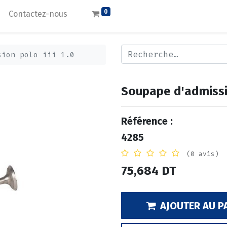
0
Contactez-nous
sion polo iii 1.0
Soupape d'admissio
Référence :
4285
(0 avis)
75,684
DT
AJOUTER AU P