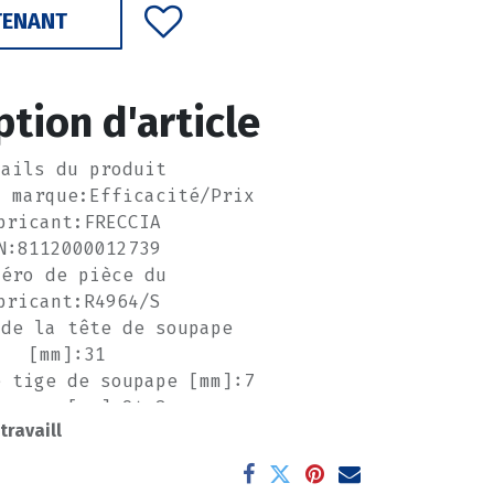
TENANT
ption d'article
tails du produit
a marque:Efficacité/Prix
bricant:FRECCIA
N:8112000012739
méro de pièce du
bricant:R4964/S
 de la tête de soupape
[mm]:31
e tige de soupape [mm]:7
ngueur [mm]:94,8
 travaill
u siège de soupape:45
cier au silicium-chrome
pe de raccord:I