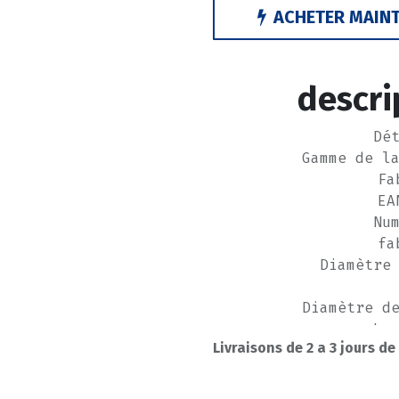
ACHETER MAIN
descri
Dé
Gamme de l
Fa
EA
Nu
fa
Diamètre
Diamètre d
Lo
Livraisons de 2 a 3 jours de
Angle d
Matériel:A
Ty