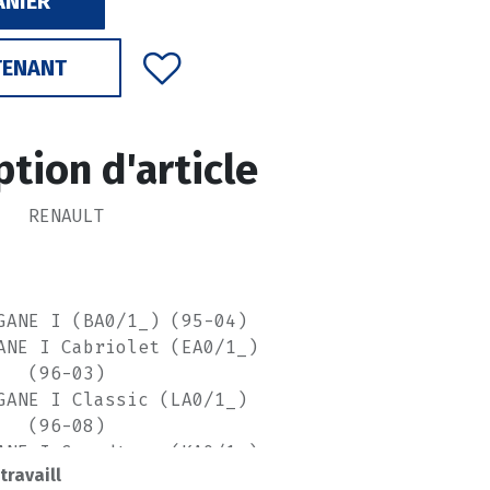
ANIER
TENANT
ption d'article
RENAULT
GANE I (BA0/1_) (95-04)
ANE I Cabriolet (EA0/1_)
(96-03)
GANE I Classic (LA0/1_)
(96-08)
ANE I Grandtour (KA0/1_)
 travaill
(99-03)