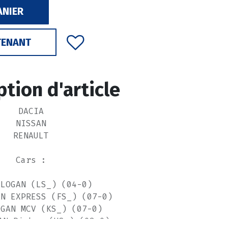
ANIER
TENANT
ption d'article
DACIA
NISSAN
RENAULT
Cars :
 LOGAN (LS_) (04-0)
AN EXPRESS (FS_) (07-0)
OGAN MCV (KS_) (07-0)
AN Pickup (US_) (08-0)