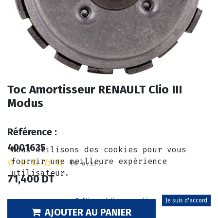
Toc Amortisseur RENAULT Clio III
Modus
Référence :
4001635
Nous utilisons des cookies pour vous
fournir une meilleure expérience
(0 avis)
utilisateur.
71,400
DT
Politique relative aux cookies
Je suis d'accord
AJOUTER AU PANIER