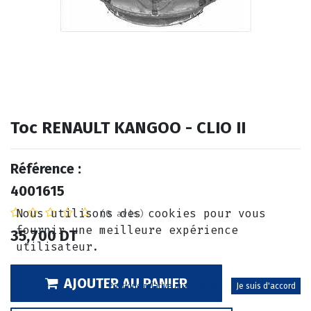
Toc RENAULT KANGOO - CLIO II
Référence :
4001615
Nous utilisons des cookies pour vous
(0 avis)
fournir une meilleure expérience
35,700
DT
utilisateur.
AJOUTER AU PANIER
Politique relative aux cookies
Je suis d'accord