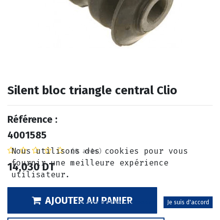
Silent bloc triangle central Clio
Référence :
4001585
Nous utilisons des cookies pour vous
(0 avis)
fournir une meilleure expérience
14,030
DT
utilisateur.
AJOUTER AU PANIER
Politique relative aux cookies
Je suis d'accord