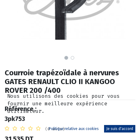
Courroie trapézoïdale à nervures
GATES RENAULT CLIO II KANGOO
ROVER 200 /400
Nous utilisons des cookies pour vous
fournir une meilleure expérience
Référence :
utilisateur.
3pk753
(0 avis)
Politique relative aux cookies
Je suis d'accord
31,535
DT