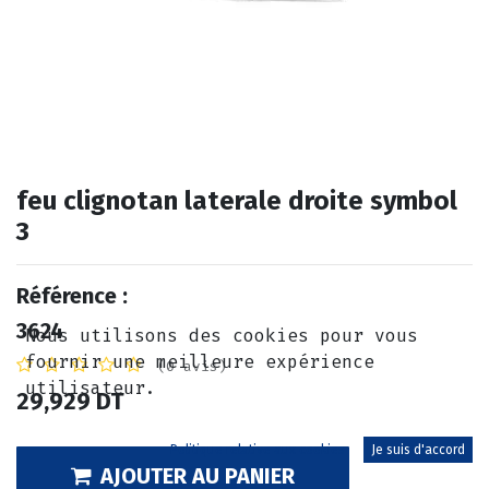
feu clignotan laterale droite symbol
3
Référence :
3624
Nous utilisons des cookies pour vous
fournir une meilleure expérience
(0 avis)
utilisateur.
29,929
DT
Politique relative aux cookies
Je suis d'accord
AJOUTER AU PANIER