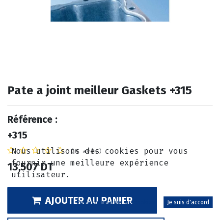
Pate a joint meilleur Gaskets +315
Référence :
+315
Nous utilisons des cookies pour vous
(0 avis)
fournir une meilleure expérience
13,507
DT
utilisateur.
AJOUTER AU PANIER
Politique relative aux cookies
Je suis d'accord