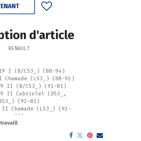
TENANT
ption d'article
RENAULT
19 I (B/C53_) (88-94)
I Chamade (L53_) (88-92)
19 II (B/C53_) (91-01)
19 II Cabriolet (D53_,
853_) (92-01)
 II Chamade (L53_) (92-
03)
 travaill
 II Hatchback Van (S53_)
(92-95)
T 21 (B48_) (89-94)