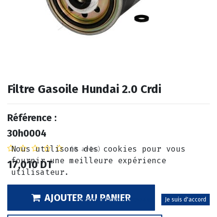
Filtre Gasoile Hundai 2.0 Crdi
Référence :
30h0004
Nous utilisons des cookies pour vous
(0 avis)
fournir une meilleure expérience
17,010
DT
utilisateur.
AJOUTER AU PANIER
Politique relative aux cookies
Je suis d'accord