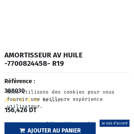
AMORTISSEUR AV HUILE
-7700824458- R19
Référence :
308030
Nous utilisons des cookies pour vous
fournir une meilleure expérience
(0 avis)
utilisateur.
156,426
DT
Politique relative aux cookies
Je suis d'accord
AJOUTER AU PANIER