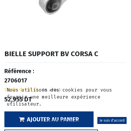
BIELLE SUPPORT BV CORSA C
Référence :
2706017
Nous utilisons des cookies pour vous
(0 avis)
fournir une meilleure expérience
52,955
DT
utilisateur.
AJOUTER AU PANIER
Politique relative aux cookies
Je suis d'accord