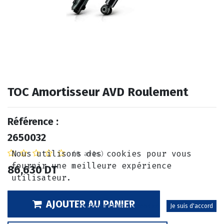
TOC Amortisseur AVD Roulement
Référence :
2650032
Nous utilisons des cookies pour vous
(0 avis)
fournir une meilleure expérience
86,630
DT
utilisateur.
AJOUTER AU PANIER
Politique relative aux cookies
Je suis d'accord