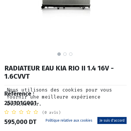
RADIATEUR EAU KIA RIO II 1.4 16V -
1.6CVVT
Nous utilisons des cookies pour vous
Référence :
fournir une meilleure expérience
253101G001
utilisateur.
(0 avis)
595,000
DT
Politique relative aux cookies
Je suis d'accord