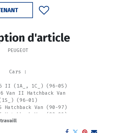
TENANT
ption d'article
PEUGEOT
Cars :
6 II (1A_, 1C_) (96-05)
06 Van II Hatchback Van
(1S_) (96-01)
5 Hatchback Van (90-97)
5 Hatchback Van (83-90)
 travaill
205 I (741A/C) (83-87)
05 I Convertible (741B,