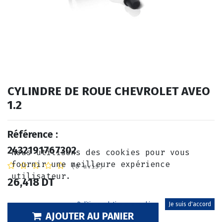
CYLINDRE DE ROUE CHEVROLET AVEO
1.2
Référence :
2432191767302
Nous utilisons des cookies pour vous
fournir une meilleure expérience
(0 avis)
utilisateur.
26,418
DT
Politique relative aux cookies
Je suis d'accord
AJOUTER AU PANIER