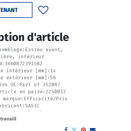
TENANT
ption d'article
semblage:Essieu avant,
rière, inférieur
N:3660872391582
re intérieur [mm]:14
re extérieur [mm]:56
éro OE:Part of 3520R7
rticle en paire:2250012
a marque:Efficacité/Prix
abricant:SASIC
méro de pièce du
 travaill
bricant:2250007
------------------------