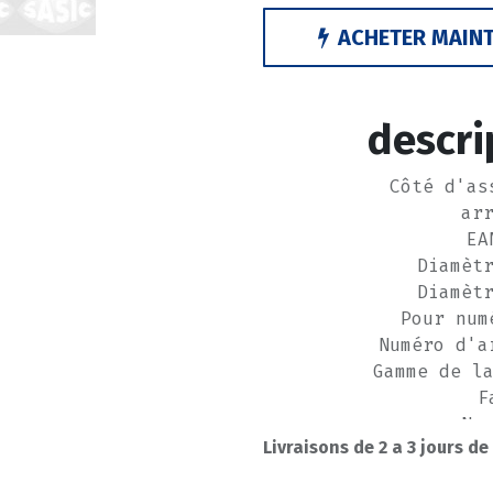
ACHETER MAIN
descri
Côté d'as
ar
EA
Diamèt
Diamèt
Pour num
Numéro d'a
Gamme de l
F
Nu
Livraisons de 2 a 3 jours de
fa
-----------