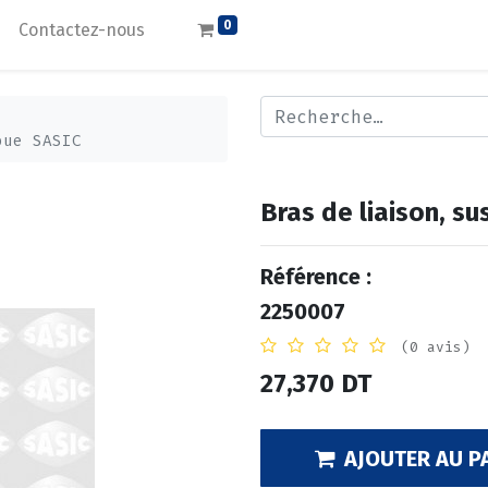
0
Contactez-nous
oue SASIC
Bras de liaison, s
Référence :
2250007
(0 avis)
27,370
DT
AJOUTER AU P