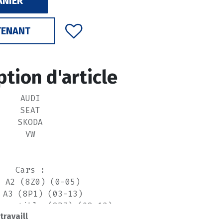
ANIER
TENANT
ption d'article
AUDI
SEAT
SKODA
VW
Cars :
I A2 (8Z0) (0-05)
 A3 (8P1) (03-13)
nvertible (8P7) (08-13)
 travaill
portback (8PA) (04-15)