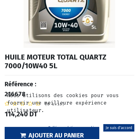
HUILE MOTEUR TOTAL QUARTZ
7000/10W40 5L
Référence :
216678
Nous utilisons des cookies pour vous
fournir une meilleure expérience
(0 avis)
utilisateur.
114,240
DT
Politique relative aux cookies
Je suis d'accord
AJOUTER AU PANIER