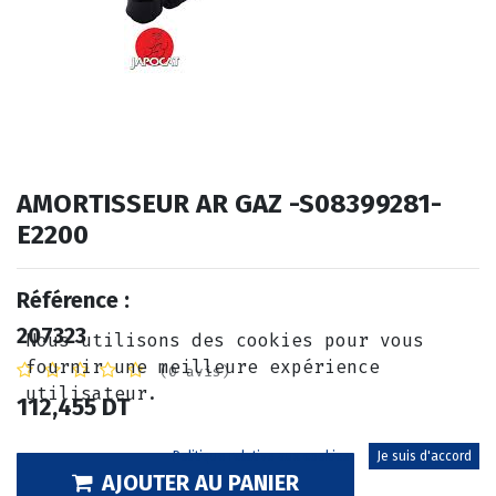
AMORTISSEUR AR GAZ -S08399281-
E2200
Référence :
207323
Nous utilisons des cookies pour vous
fournir une meilleure expérience
(0 avis)
utilisateur.
112,455
DT
Politique relative aux cookies
Je suis d'accord
AJOUTER AU PANIER