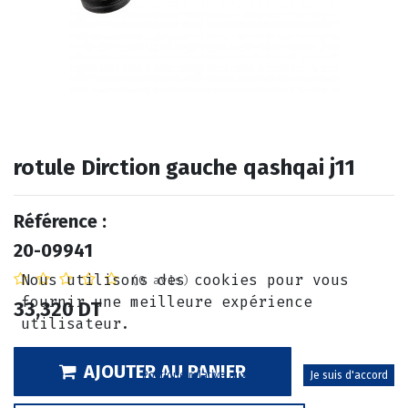
rotule Dirction gauche qashqai j11
Référence :
20-09941
Nous utilisons des cookies pour vous
(0 avis)
fournir une meilleure expérience
33,320
DT
utilisateur.
AJOUTER AU PANIER
Politique relative aux cookies
Je suis d'accord