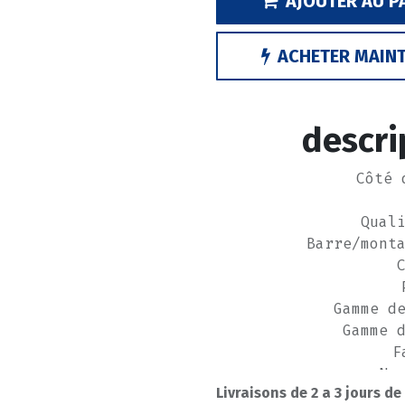
AJOUTER AU P
ACHETER MAIN
descri
Côté 
Qual
Barre/mont
Gamme d
Gamme 
F
Nu
Livraisons de 2 a 3 jours de
fa