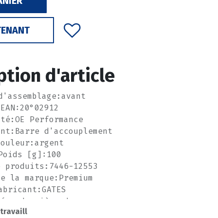
ANIER
TENANT
ption d'article
d'assemblage:avant
EAN:20°02912
ité:OE Performance
ant:Barre d'accouplement
Couleur:argent
Poids [g]:100
e produits:7446-12553
de la marque:Premium
abricant:GATES
méro de pièce du
 travaill
bricant:KAPIMSAN