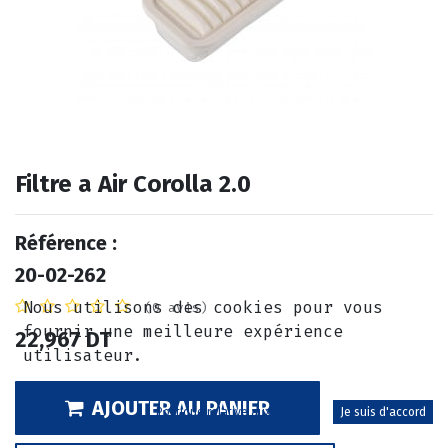
Filtre a Air Corolla 2.0
Référence :
20-02-262
Nous utilisons des cookies pour vous
(0 avis)
fournir une meilleure expérience
22,967
DT
utilisateur.
AJOUTER AU PANIER
Politique relative aux cookies
Je suis d'accord