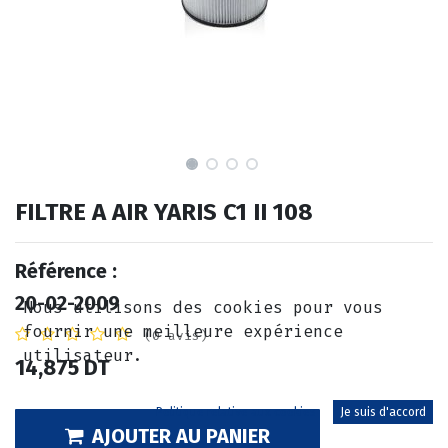
FILTRE A AIR YARIS C1 II 108
Référence :
20-02-2009
Nous utilisons des cookies pour vous
fournir une meilleure expérience
(0 avis)
utilisateur.
14,875
DT
Politique relative aux cookies
Je suis d'accord
AJOUTER AU PANIER