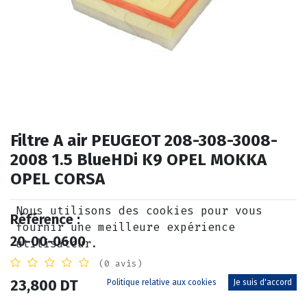
Filtre A air PEUGEOT 208-308-3008-
2008 1.5 BlueHDi K9 OPEL MOKKA
OPEL CORSA
Nous utilisons des cookies pour vous
Référence :
fournir une meilleure expérience
20-00-0600
utilisateur.
(0 avis)
23,800
DT
Politique relative aux cookies
Je suis d'accord