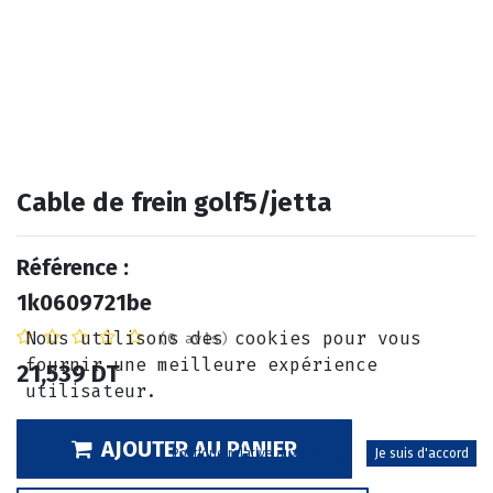
Cable de frein golf5/jetta
Référence :
1k0609721be
Nous utilisons des cookies pour vous
(0 avis)
fournir une meilleure expérience
21,539
DT
utilisateur.
AJOUTER AU PANIER
Politique relative aux cookies
Je suis d'accord