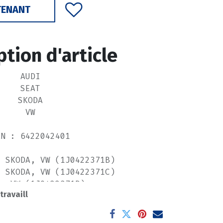
TENANT
ption d'article
AUDI
SEAT
SKODA
VW
AN : 6422042401
, SKODA, VW (1J0422371B)
, SKODA, VW (1J0422371C)
A, VW (1J0422371D)
 travaill
W (1JD422371A)
. Competition 52243