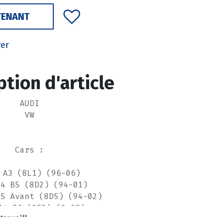
TENANT
rer
ption d'article
AUDI
VW
Cars :
 A3 (8L1) (96-06)
A4 B5 (8D2) (94-01)
B5 Avant (8D5) (94-02)
A4 B6 (8E2) (0-05)