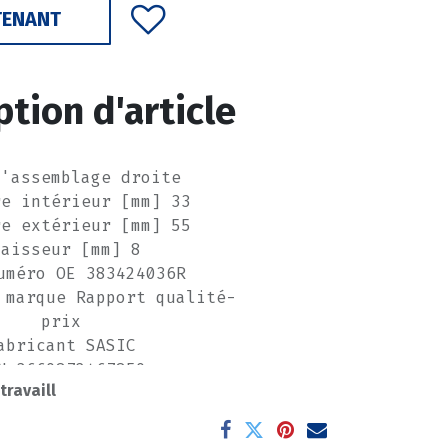
TENANT
ption d'article
d'assemblage droite
re intérieur [mm] 33
re extérieur [mm] 55
paisseur [mm] 8
uméro OE 383424036R
 marque Rapport qualité-
prix
abricant SASIC
N 3660872467850
 travaill
de pièce du fabricant
1954012
------------------------