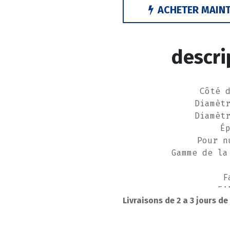
ACHETER MAIN
descri
Côté 
Diamèt
Diamèt
É
Pour n
Gamme de la
F
EA
Livraisons de 2 a 3 jours de
Numéro 
-----------