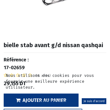
bielle stab avant g/d nissan qashqai
Référence :
17-02659
Nous utilisons des cookies pour vous
(0 avis)
fournir une meilleure expérience
29,155
DT
utilisateur.
AJOUTER AU PANIER
Politique relative aux cookies
Je suis d'accord