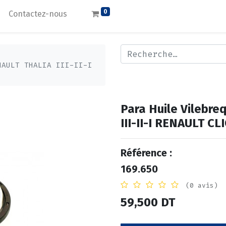
0
Contactez-nous
NAULT THALIA III-II-I
Para Huile Vilebr
III-II-I RENAULT CLI
Référence :
169.650
(0 avis)
59,500
DT