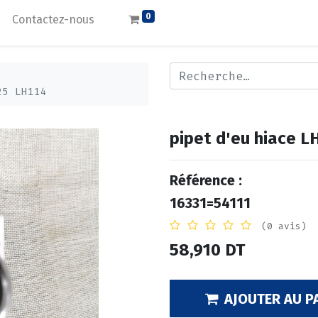
0
Contactez-nous
25 LH114
pipet d'eu hiace 
Référence :
16331=54111
(0 avis)
58,910
DT
AJOUTER AU P