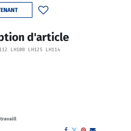
TENANT
ption d'article
112 LH108 LH125 LH114
 travaill