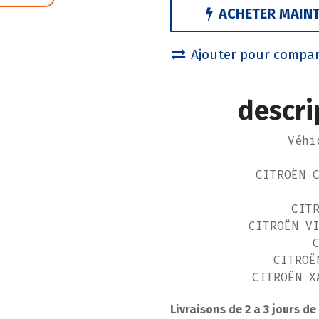
ACHETER MAIN
Ajouter pour compa
descri
Véhi
CITROËN 
CIT
CITROËN V
CITROË
CITROËN X
Livraisons de 2 a 3 jours de
PEUG