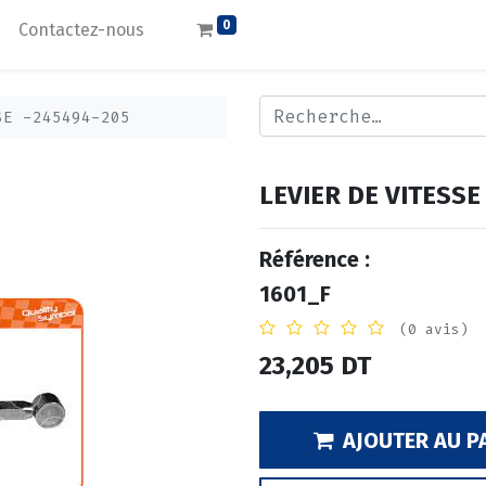
0
Contactez-nous
SE -245494-205
LEVIER DE VITESSE
Référence :
1601_F
(0 avis)
23,205
DT
AJOUTER AU P