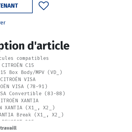
TENANT
rer
ption d'article
cules compatibles
CITROËN C15
C15 Box Body/MPV (VD_)
CITROËN VISA
ROËN VISA (78-91)
ISA Convertible (83-88)
CITROËN XANTIA
N XANTIA (X1_, X2_)
ANTIA Break (X1_, X2_)
PEUGEOT 205
 travaill
EOT 205 I (741A/C)