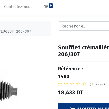
0
Contactez-nous
PEUGEOT 206/307
Soufflet crémaill
206/307
Référence :
1480
(0 avis)
18,433
DT