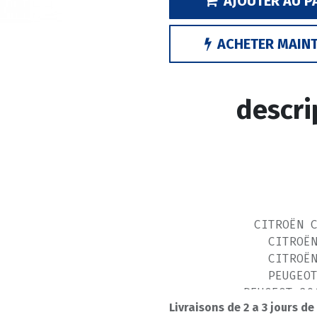
AJOUTER AU P
ACHETER MAIN
descri
CITROËN 
CITROË
CITROË
PEUGEO
PEUGEOT 20
Livraisons de 2 a 3 jours de