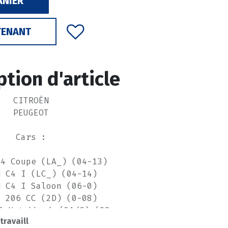
ANIER
TENANT
ption d'article
CITROËN
PEUGEOT
Cars :
C4 Coupe (LA_) (04-13)
N C4 I (LC_) (04-14)
N C4 I Saloon (06-0)
T 206 CC (2D) (0-08)
6 Hatchback (2A/C) (98-
 travaill
12)