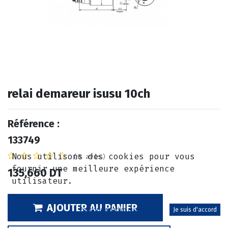
relai demareur isusu 10ch
Référence :
133749
Nous utilisons des cookies pour vous
(0 avis)
fournir une meilleure expérience
135,660
DT
utilisateur.
AJOUTER AU PANIER
Politique relative aux cookies
Je suis d'accord