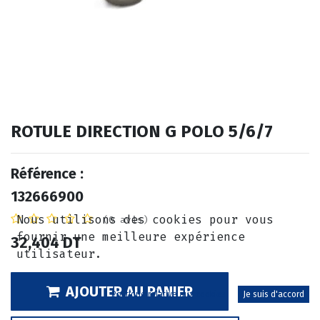
ROTULE DIRECTION G POLO 5/6/7
Référence :
132666900
Nous utilisons des cookies pour vous
(0 avis)
fournir une meilleure expérience
32,404
DT
utilisateur.
AJOUTER AU PANIER
Politique relative aux cookies
Je suis d'accord