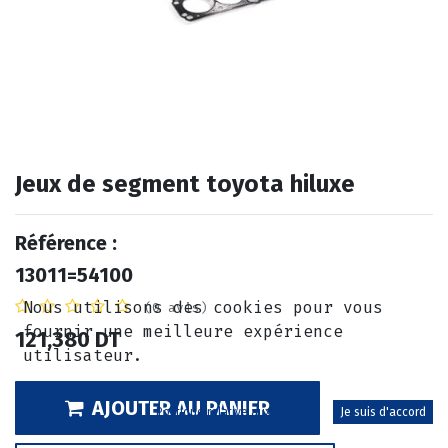
Jeux de segment toyota hiluxe
Référence :
13011=54100
Nous utilisons des cookies pour vous
(0 avis)
fournir une meilleure expérience
121,380
DT
utilisateur.
AJOUTER AU PANIER
Politique relative aux cookies
Je suis d'accord