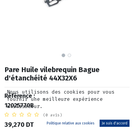
Pare Huile vilebrequin Bague
d'étanchéité 44X32X6
Nous utilisons des cookies pour vous
Référence :
fournir une meilleure expérience
12025770B
utilisateur.
(0 avis)
39,270
DT
Politique relative aux cookies
Je suis d'accord