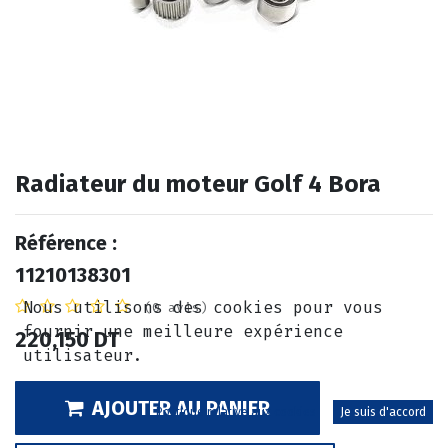
Radiateur du moteur Golf 4 Bora
Référence :
11210138301
Nous utilisons des cookies pour vous
(0 avis)
fournir une meilleure expérience
220,150
DT
utilisateur.
AJOUTER AU PANIER
Politique relative aux cookies
Je suis d'accord