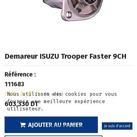
Demareur ISUZU Trooper Faster 9CH
Référence :
111683
Nous utilisons des cookies pour vous
(0 avis)
fournir une meilleure expérience
603,330
DT
utilisateur.
AJOUTER AU PANIER
Politique relative aux cookies
Je suis d'accord