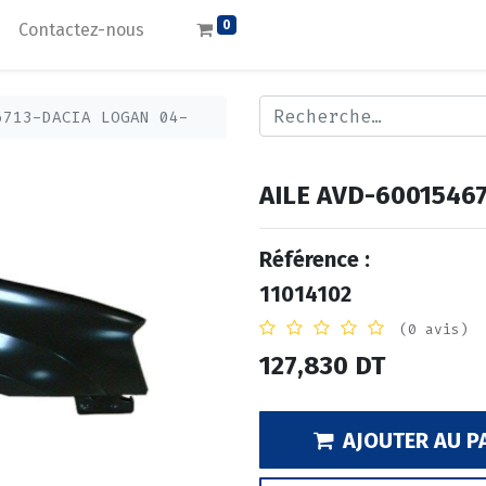
0
Contactez-nous
6713-DACIA LOGAN 04-
AILE AVD-6001546
Référence :
11014102
(0 avis)
127,830
DT
AJOUTER AU P