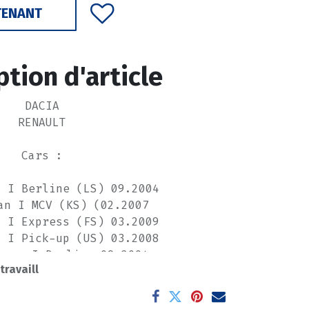
TENANT
ption d'article
DACIA
RENAULT
Cars :
n I Berline (LS) 09.2004
an I MCV (KS) (02.2007
n I Express (FS) 03.2009
n I Pick-up (US) 03.2008
ogan I Berline 09.2004
 travaill
gan I Break (KS) 04.2007
------------------------