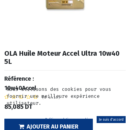
OLA Huile Moteur Accel Ultra 10w40
5L
Référence :
10w40Accel
Nous utilisons des cookies pour vous
fournir une meilleure expérience
(0 avis)
utilisateur.
85,085
DT
Politique relative aux cookies
Je suis d'accord
AJOUTER AU PANIER