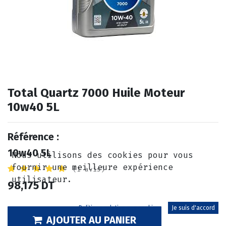
Total Quartz 7000 Huile Moteur
10w40 5L
Référence :
10w40 5L
Nous utilisons des cookies pour vous
fournir une meilleure expérience
(1 avis)
utilisateur.
98,175
DT
Politique relative aux cookies
Je suis d'accord
AJOUTER AU PANIER