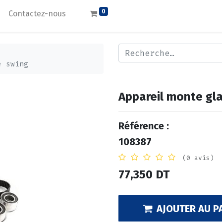
0
Contactez-nous
e swing
Appareil monte gl
Référence :
108387
(0 avis)
77,350
DT
AJOUTER AU P