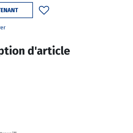
TENANT
rer
ption d'article