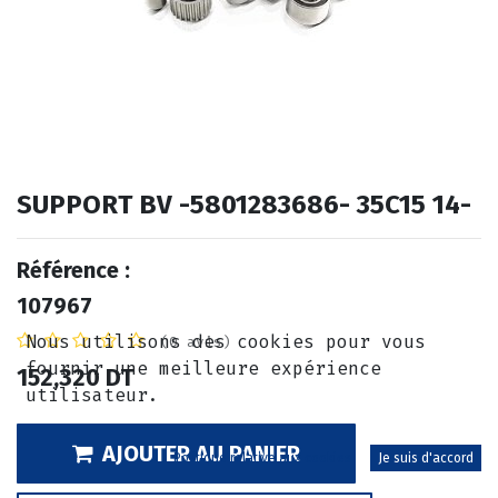
SUPPORT BV -5801283686- 35C15 14-
Référence :
107967
Nous utilisons des cookies pour vous
(0 avis)
fournir une meilleure expérience
152,320
DT
utilisateur.
AJOUTER AU PANIER
Politique relative aux cookies
Je suis d'accord