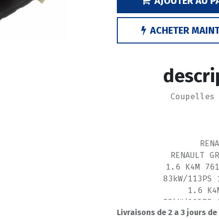
AJOUTER AU P
ACHETER MAIN
descri
Coupelles
REN
RENAULT G
1.6 K4M 76
83kW/113PS 
1.6 K4
82kW/112PS 
Livraisons de 2 a 3 jours de
2.0 F4R 77