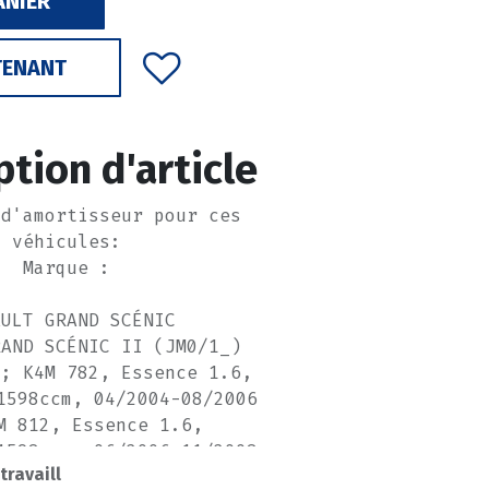
ANIER
TENANT
ption d'article
 d'amortisseur pour ces
véhicules:
Marque :
AULT GRAND SCÉNIC
RAND SCÉNIC II (JM0/1_)
1; K4M 782, Essence 1.6,
1598ccm, 04/2004-08/2006
M 812, Essence 1.6,
1598ccm, 06/2006-11/2008
 travaill
0; F4R 771, Essence 2.0,