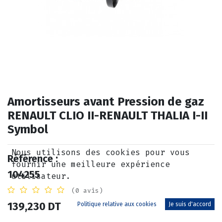
Amortisseurs avant Pression de gaz
RENAULT CLIO II-RENAULT THALIA I-II
Symbol
Nous utilisons des cookies pour vous
Référence :
fournir une meilleure expérience
104255
utilisateur.
(0 avis)
139,230
DT
Politique relative aux cookies
Je suis d'accord