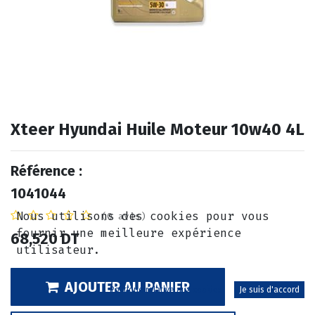
Xteer Hyundai Huile Moteur 10w40 4L
Référence :
1041044
Nous utilisons des cookies pour vous
(0 avis)
fournir une meilleure expérience
68,520
DT
utilisateur.
AJOUTER AU PANIER
Politique relative aux cookies
Je suis d'accord