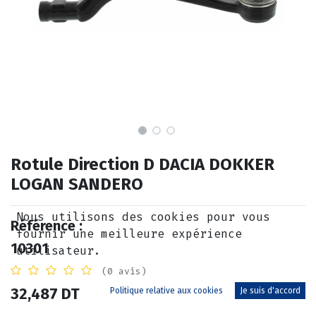
Rotule Direction D DACIA DOKKER
LOGAN SANDERO
Nous utilisons des cookies pour vous
Référence :
fournir une meilleure expérience
10301
utilisateur.
(0 avis)
32,487
DT
Politique relative aux cookies
Je suis d'accord